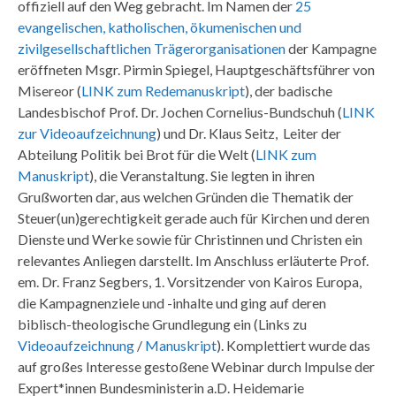
offiziell auf den Weg gebracht. Im Namen der
25
evangelischen, katholischen, ökumenischen und
zivilgesellschaftlichen Trägerorganisationen
der Kampagne
eröffneten Msgr. Pirmin Spiegel, Hauptgeschäftsführer von
Misereor (
LINK zum Redemanuskript
), der badische
Landesbischof Prof. Dr. Jochen Cornelius-Bundschuh (
LINK
zur Videoaufzeichnung
) und Dr. Klaus Seitz, Leiter der
Abteilung Politik bei Brot für die Welt (
LINK zum
Manuskript
), die Veranstaltung. Sie legten in ihren
Grußworten dar, aus welchen Gründen die Thematik der
Steuer(un)gerechtigkeit gerade auch für Kirchen und deren
Dienste und Werke sowie für Christinnen und Christen ein
relevantes Anliegen darstellt. Im Anschluss erläuterte Prof.
em. Dr. Franz Segbers, 1. Vorsitzender von Kairos Europa,
die Kampagnenziele und -inhalte und ging auf deren
biblisch-theologische Grundlegung ein (Links zu
Videoaufzeichnung
/
Manuskript
). Komplettiert wurde das
auf großes Interesse gestoßene Webinar durch Impulse der
Expert*innen Bundesministerin a.D. Heidemarie