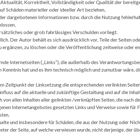
ktualität, Korrektheit, Vollständigkeit oder Qualität der bereitg
uf Schäden materieller oder ideeller Art beziehen,
er dargebotenen Informationen bzw. durch die Nutzung fehlerhaf
hlossen,
rsätzliches oder grob fahrlässiges Verschulden vorliegt.
ich. Der Autor behält es sich ausdrücklich vor, Teile der Seiten 
ergänzen, zu löschen oder die Veröffentlichung zeitweise oder end
emde Internetseiten („Links“), die außerhalb des Verantwortungsber
en Kenntnis hat und es ihm technisch möglich und zumutbar wäre, di
um Zeitpunkt der Linksetzung die entsprechenden verlinkten Seiten f
Einfluss auf die aktuelle und zukünftige Gestaltung und auf die Inha
h von allen Inhalten aller gelinkten /verknüpften Seiten, die nach 
 eigenen Internetangebotes gesetzten Links und Verweise sowie für
sten.
Inhalte und insbesondere für Schäden, die aus der Nutzung oder Ni
eter der Seite, auf welche verwiesen wurde, nicht derjenige, der üb