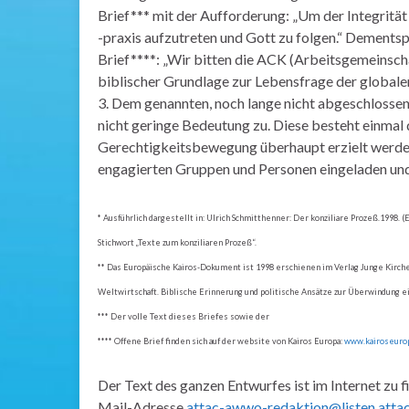
Brief*** mit der Aufforderung: „Um der Integrität
-praxis aufzutreten und Gott zu folgen.“ Dements
Brief****: „Wir bitten die ACK (Arbeitsgemeinscha
biblischer Grundlage zur Lebensfrage der globalen
3. Dem genannten, noch lange nicht abgeschlossen
nicht geringe Bedeutung zu. Diese besteht einmal
Gerechtigkeitsbewegung überhaupt erzielt werde
engagierten Gruppen und Personen eingeladen und 
* Ausführlich dargestellt in: Ulrich Schmitthenner: Der konziliare Prozeß.199
Stichwort „Texte zum konziliaren Prozeß“.
** Das Europäische Kairos-Dokument ist 1998 erschienen im Verlag Junge Kirche.
Weltwirtschaft. Biblische Erinnerung und politische Ansätze zur Überwindung
*** Der volle Text dieses Briefes sowie der
**** Offene Brief finden sich auf der website von Kairos Europa:
www.kairoseuro
Der Text des ganzen Entwurfes ist im Internet zu 
Mail-Adresse
attac-awwo-redaktion@listen.attac