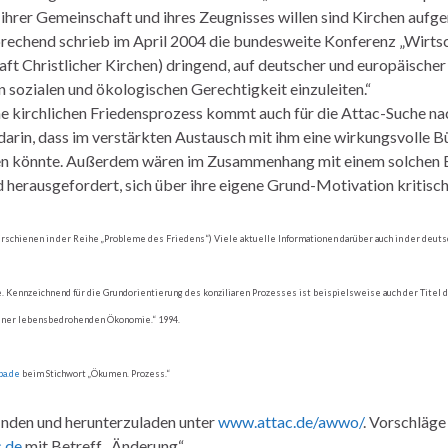
 ihrer Gemeinschaft und ihres Zeugnisses willen sind Kirchen aufge
prechend schrieb im April 2004 die bundesweite Konferenz „Wirtsc
ft Christlicher Kirchen) dringend, auf deutscher und europäische
 sozialen und ökologischen Gerechtigkeit einzuleiten.“
e kirchlichen Friedensprozess kommt auch für die Attac-Suche nac
 darin, dass im verstärkten Austausch mit ihm eine wirkungsvolle
n könnte. Außerdem wären im Zusammenhang mit einem solchen B
herausgefordert, sich über ihre eigene Grund-Motivation kritisc
8. (Erschienen in der Reihe „Probleme des Friedens“) Viele aktuelle Informationen darüber auch in der
 Kennzeichnend für die Grundorientierung des konziliaren Prozesses ist beispielsweise auch der Titel d
 einer lebensbedrohenden Ökonomie.“ 1994.
pa.de
beim Stichwort „Ökumen. Prozess.“
finden und herunterzuladen unter
www.attac.de/awwo/
. Vorschläg
.de
mit Betreff „Änderung“.