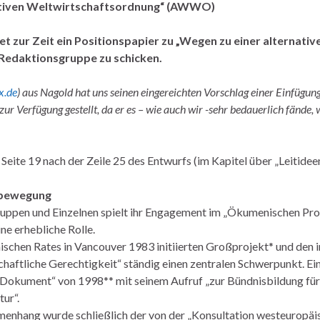
nativen Weltwirtschaftsordnung“ (AWWO)
zur Zeit ein Positionspapier zu „Wegen zu einer alternativ
 Redaktionsgruppe zu schicken.
x.de
) aus Nagold hat uns seinen eingereichten Vorschlag einer Einfügun
 Verfügung gestellt, da er es – wie auch wir -sehr bedauerlich fände, 
Seite 19 nach der Zeile 25 des Entwurfs (im Kapitel über „Leitide
sbewegung
Gruppen und Einzelnen spielt ihr Engagement im „Ökumenischen Pro
ne erhebliche Rolle.
schen Rates in Vancouver 1983 initiierten Großprojekt* und den 
ftliche Gerechtigkeit“ ständig einen zentralen Schwerpunkt. Ein
Dokument“ von 1998** mit seinem Aufruf „zur Bündnisbildung für 
ur“.
enhang wurde schließlich der von der „Konsultation westeuropäis