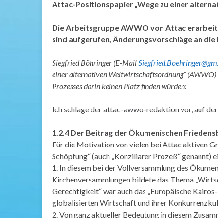
Attac-Positionspapier „Wege zu einer alter
Die Arbeitsgruppe AWWO von Attac erarbeitet 
sind aufgerufen, Änderungsvorschläge an die
Siegfried Böhringer (E-Mail
Siegfried.Boehringer@gm
einer alternativen Weltwirtschaftsordnung“ (AWWO) zur
Prozesses darin keinen Platz finden würden:
Ich schlage der attac-awwo-redaktion vor, auf der 
1.2.4 Der Beitrag der Ökumenischen Frieden
Für die Motivation von vielen bei Attac aktiven 
Schöpfung“ (auch „Konziliarer Prozeß“ genannt) ei
1. In diesem bei der Vollversammlung des Ökumeni
Kirchenversammlungen bildete das Thema „Wirtscha
Gerechtigkeit“ war auch das „Europäische Kairos-
globalisierten Wirtschaft und ihrer Konkurrenzkult
2. Von ganz aktueller Bedeutung in diesem Zusamm