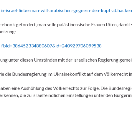
-in-israel-lieberman-will-arabischen-gegnern-den-kopf-abhacke
Facebook gefordert, man solle palästinensische Frauen töten, damit
hetzung:
tory_fbid=386452334880607&id=240929706099538
gierung unter diesen Umständen mit der israelischen Regierung gem
wie die Bundesregierung im Ukrainekonflikt auf dem Völkerrecht ins
haben eine Aushöhlung des Völkerrechts zur Folge. Die Bundesreg
erkennen, die zu israelfeindlichen Einstellungen unter den Bürgeri