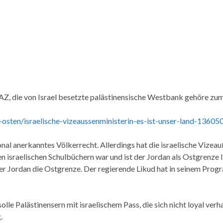
 FAZ, die von Israel besetzte palästinensische Westbank gehöre zum
r-osten/israelische-vizeaussenministerin-es-ist-unser-land-13605
onal anerkanntes Völkerrecht. Allerdings hat die israelische Vize
allen israelischen Schulbüchern war und ist der Jordan als Ostgrenze
der Jordan die Ostgrenze. Der regierende Likud hat in seinem Prog
lle Palästinensern mit israelischem Pass, die sich nicht loyal verh
.