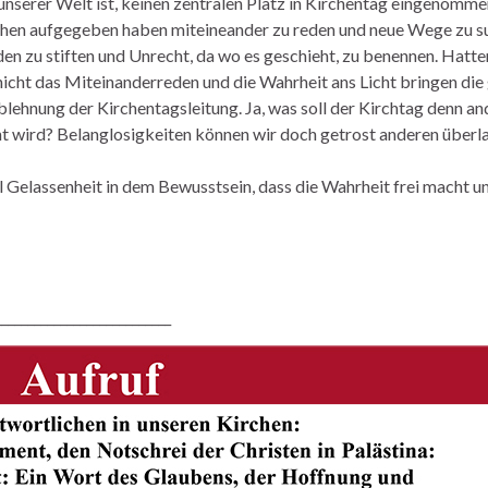
 unserer Welt ist, keinen zentralen Platz in Kirchentag eingenomm
schen aufgegeben haben miteineander zu reden und neue Wege zu s
en zu stiften und Unrecht, da wo es geschieht, zu benennen. Hatten 
cht das Miteinanderreden und die Wahrheit ans Licht bringen die 
lehnung der Kirchentagsleitung. Ja, was soll der Kirchtag denn an
 wird? Belanglosigkeiten können wir doch getrost anderen überla
el Gelassenheit in dem Bewusstsein, dass die Wahrheit frei macht 
___________________________