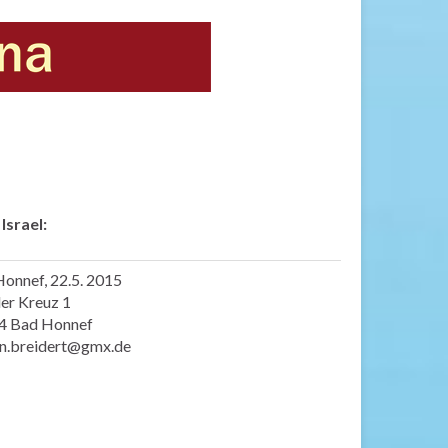
Israel:
onnef, 22.5. 2015
er Kreuz 1
4 Bad Honnef
in.breidert@gmx.de