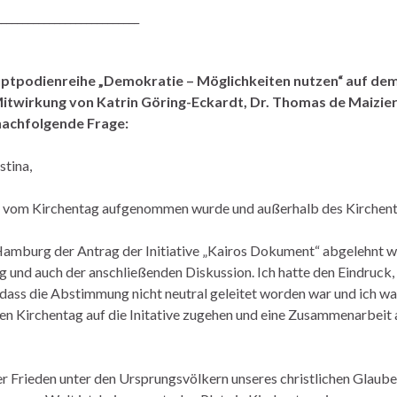
___________________________
tpodienreihe „Demokratie – Möglichkeiten nutzen“ auf dem l
 Mitwirkung von Katrin Göring-Eckardt, Dr. Thomas de Maizie
 nachfolgende Frage:
stina,
cht vom Kirchentag aufgenommen wurde und außerhalb des Kirche
 Hamburg der Antrag der Initiative „Kairos Dokument“ abgelehnt wu
 und auch der anschließenden Diskussion. Ich hatte den Eindruck,
 dass die Abstimmung nicht neutral geleitet worden war und ich wa
n Kirchentag auf die Initative zugehen und eine Zusammenarbeit 
r Frieden unter den Ursprungsvölkern unseres christlichen Glaubens